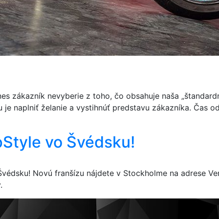
 dnes zákazník nevyberie z toho, čo obsahuje naša „štandard
ou je naplniť želanie a vystihnúť predstavu zákazníka. Čas 
Style vo Švédsku!
védsku! Novú franšízu nájdete v Stockholme na adrese Ver
.