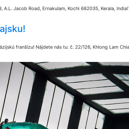
B, A.L. Jacob Road, Ernakulam, Kochi 682035, Kerala, India
ajsku!
zijskú franšízu! Nájdete nás tu: č. 22/126, Khlong Lam Ch