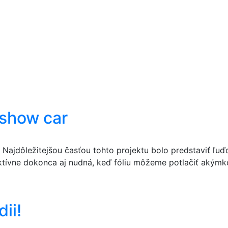
 show car
 Najdôležitejšou časťou tohto projektu bolo predstaviť ľu
ktívne dokonca aj nudná, keď fóliu môžeme potlačiť akýmk
ii!