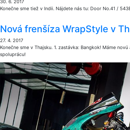
30. 6. 2017
Konečne sme tiež v Indii. Nájdete nás tu: Door No.41 / 543
Nová frenšíza WrapStyle v Th
27. 4. 2017
Konečne sme v Thajsku. 1. zastávka: Bangkok! Máme novú á
spoluprácu!