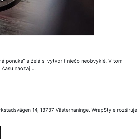
ná ponuka“ a želá si vytvoriť niečo neobvyklé. V tom
od času naozaj …
kstadsvägen 14, 13737 Västerhaninge. WrapStyle rozširuje