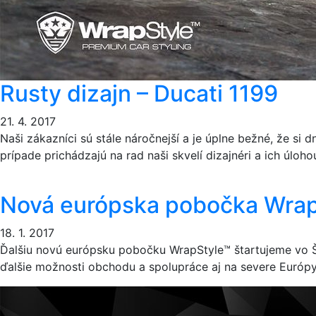
Rusty dizajn – Ducati 1199
21. 4. 2017
Naši zákazníci sú stále náročnejší a je úplne bežné, že si
prípade prichádzajú na rad naši skvelí dizajnéri a ich úloh
Nová európska pobočka Wrap
18. 1. 2017
Ďalšiu novú európsku pobočku WrapStyle™ štartujeme vo Š
ďalšie možnosti obchodu a spolupráce aj na severe Európy