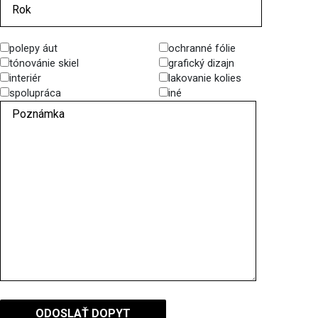
polepy áut
ochranné fólie
tónovánie skiel
grafický dizajn
interiér
lakovanie kolies
spolupráca
iné