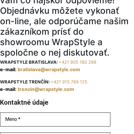
vám čo najskôr odpovieme!
Objednávku môžete vykonať
on-line, ale odporúčame našim
zákazníkom prísť do
showroomu WrapStyle a
spoločne o nej diskutovať.
WRAPSTYLE BRATISLAVA:
+421 905 180 288
e-mail:
bratislava@wrapstyle.com
WRAPSTYLE TRENČÍN:
+421 915 789 125
e-mail:
trencin@wrapstyle.com
Kontaktné údaje