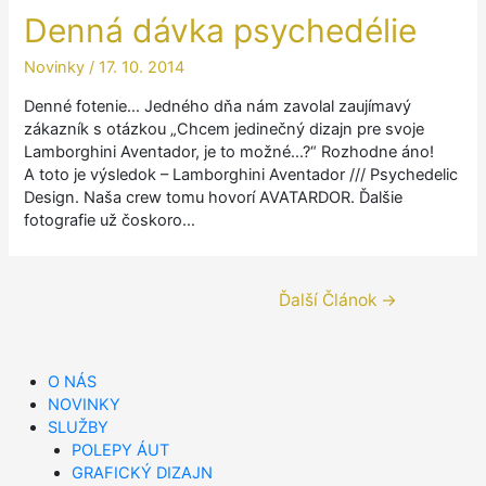
Denná dávka psychedélie
Novinky
/
17. 10. 2014
Denné fotenie… Jedného dňa nám zavolal zaujímavý
zákazník s otázkou „Chcem jedinečný dizajn pre svoje
Lamborghini Aventador, je to možné…?“ Rozhodne áno!
A toto je výsledok – Lamborghini Aventador /// Psychedelic
Design. Naša crew tomu hovorí AVATARDOR. Ďalšie
fotografie už čoskoro…
Navigácia
Ďalší Článok
→
v
článku
O NÁS
NOVINKY
SLUŽBY
POLEPY ÁUT
GRAFICKÝ DIZAJN